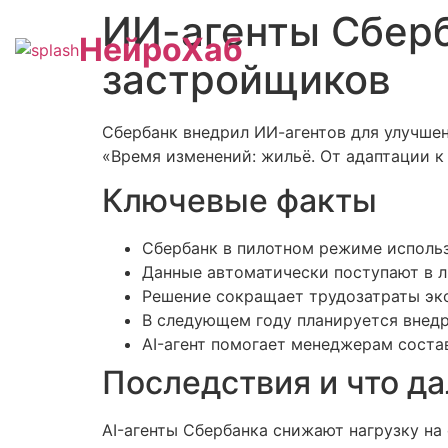
ИИ-агенты Сбер
НейроХаб
застройщиков
Сбербанк внедрил ИИ-агентов для улучше
«Время изменений: жильё. От адаптации к
Ключевые факты
Сбербанк в пилотном режиме использу
Данные автоматически поступают в л
Решение сокращает трудозатраты экс
В следующем году планируется внедр
AI-агент помогает менеджерам соста
Последствия и что д
AI-агенты Сбербанка снижают нагрузку на